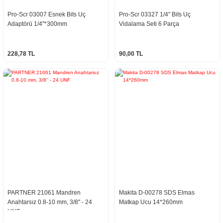
Pro-Scr 03007 Esnek Bits Uç
Pro-Scr 03327 1/4'' Bits Uç
Adaptörü 1/4''*300mm
Vidalama Seti 6 Parça
228,78 TL
90,00 TL
PARTNER 21061 Mandren
Makita D-00278 SDS Elmas
Anahtarsız 0.8-10 mm, 3/8'' - 24
Matkap Ucu 14*260mm
UNF