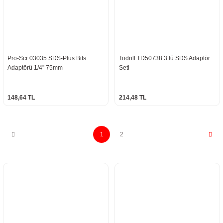
Pro-Scr 03035 SDS-Plus Bits
Todrill TD50738 3 lü SDS Adaptör
Adaptörü 1/4'' 75mm
Seti
148,64 TL
214,48 TL
1
2