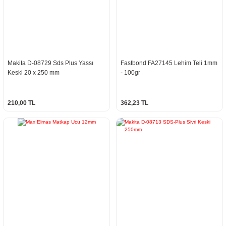
Makita D-08729 Sds Plus Yassı
Fastbond FA27145 Lehim Teli 1mm
Keski 20 x 250 mm
- 100gr
210,00 TL
362,23 TL