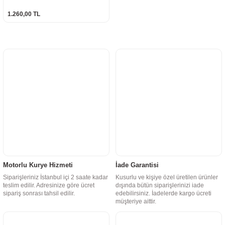
1.260,00 TL
Motorlu Kurye Hizmeti
İade Garantisi
Siparişleriniz İstanbul içi 2 saate kadar
Kusurlu ve kişiye özel üretilen ürünler
teslim edilir. Adresinize göre ücret
dışında bütün siparişlerinizi iade
sipariş sonrası tahsil edilir.
edebilirsiniz. İadelerde kargo ücreti
müşteriye aittir.