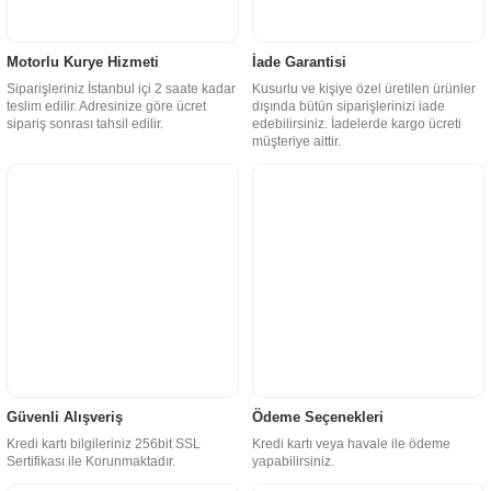
Motorlu Kurye Hizmeti
İade Garantisi
Siparişleriniz İstanbul içi 2 saate kadar
Kusurlu ve kişiye özel üretilen ürünler
teslim edilir. Adresinize göre ücret
dışında bütün siparişlerinizi iade
sipariş sonrası tahsil edilir.
edebilirsiniz. İadelerde kargo ücreti
müşteriye aittir.
Güvenli Alışveriş
Ödeme Seçenekleri
Kredi kartı bilgileriniz 256bit SSL
Kredi kartı veya havale ile ödeme
Sertifikası ile Korunmaktadır.
yapabilirsiniz.