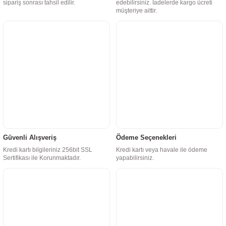
sipariş sonrası tahsil edilir.
edebilirsiniz. İadelerde kargo ücreti
müşteriye aittir.
Güvenli Alışveriş
Ödeme Seçenekleri
Kredi kartı bilgileriniz 256bit SSL
Kredi kartı veya havale ile ödeme
Sertifikası ile Korunmaktadır.
yapabilirsiniz.