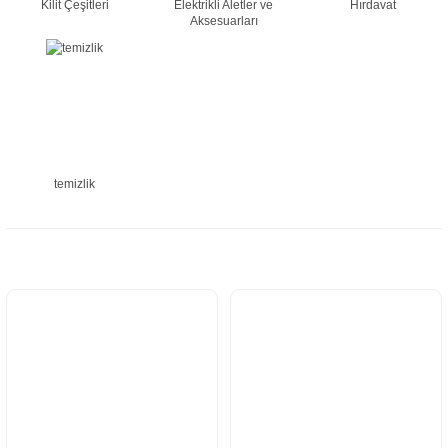
Kilit Çeşitleri
Elektrikli Aletler ve
Hırdavat
Aksesuarları
temizlik