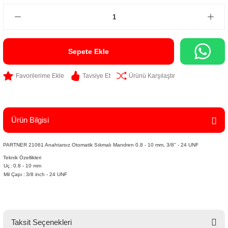
Sepete Ekle
Tavsiye Et
Ürünü Karşılaştır
Ürün Bilgisi
PARTNER 21061 Anahtarsız Otomatik Sıkmalı Mandren 0.8 - 10 mm, 3/8'' - 24 UNF
Teknik Özellikleri
Uç
:
0.8 - 10 mm
Mil Çapı
:
3/8 inch - 24 UNF
Taksit Seçenekleri