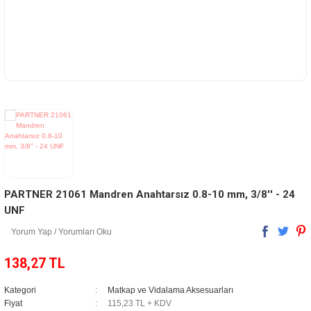
arı
ları - Evalar
ılıkları
Kaynak Makineleri
ba
arı
rı - Elektrikli Vinçler
atma
inaları
ri
it Çeşitleri
PARTNER 21061 Mandren Anahtarsız 0.8-10 mm, 3/8'' - 24
UNF
 Kilitleri
Yorum Yap / Yorumları Oku
myasallar
138,27 TL
Kategori
Matkap ve Vidalama Aksesuarları
Fiyat
115,23 TL + KDV