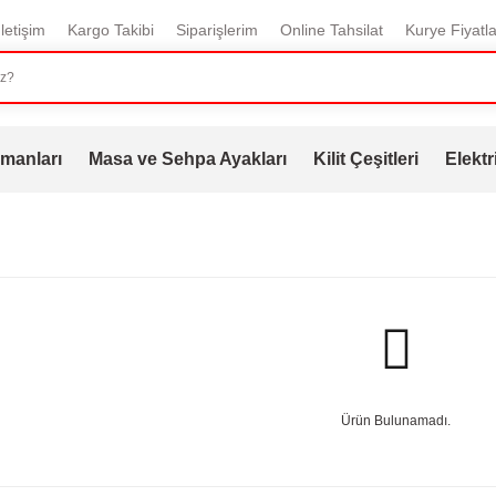
İletişim
Kargo Takibi
Siparişlerim
Online Tahsilat
Kurye Fiyatla
manları
Masa ve Sehpa Ayakları
Kilit Çeşitleri
Elektr
Ürün Bulunamadı.