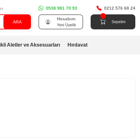
0538 981 70 93
0212 576 68 24
rı
Hesabım
ARA
Sepetim
Yeni Üyelik
ikli Aletler ve Aksesuarları
Hırdavat