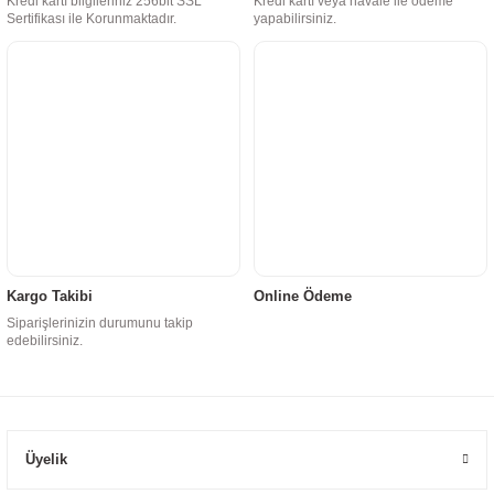
Kredi kartı bilgileriniz 256bit SSL
Kredi kartı veya havale ile ödeme
Sertifikası ile Korunmaktadır.
yapabilirsiniz.
Kargo Takibi
Online Ödeme
Siparişlerinizin durumunu takip
edebilirsiniz.
Üyelik