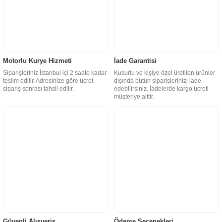
Motorlu Kurye Hizmeti
İade Garantisi
Siparişleriniz İstanbul içi 2 saate kadar
Kusurlu ve kişiye özel üretilen ürünler
teslim edilir. Adresinize göre ücret
dışında bütün siparişlerinizi iade
sipariş sonrası tahsil edilir.
edebilirsiniz. İadelerde kargo ücreti
müşteriye aittir.
Güvenli Alışveriş
Ödeme Seçenekleri