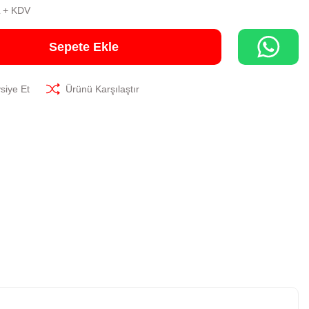
L + KDV
Sepete Ekle
siye Et
Ürünü Karşılaştır