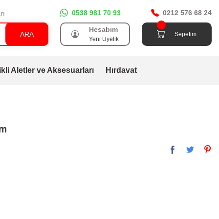
0538 981 70 93
0212 576 68 24
rı
Hesabım
ARA
Sepetim
Yeni Üyelik
ikli Aletler ve Aksesuarları
Hırdavat
mm