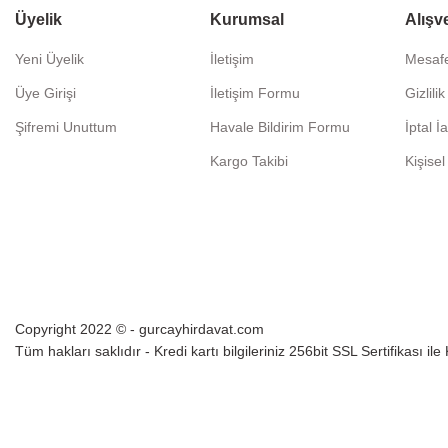
Üyelik
Kurumsal
Alışv
Yeni Üyelik
İletişim
Mesafe
Üye Girişi
İletişim Formu
Gizlili
Şifremi Unuttum
Havale Bildirim Formu
İptal İ
Kargo Takibi
Kişisel
Copyright 2022 © - gurcayhirdavat.com
Tüm hakları saklıdır - Kredi kartı bilgileriniz 256bit SSL Sertifikası il