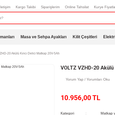
İletişim
Kargo Takibi
Siparişlerim
Online Tahsilat
Kurye Fiyatla
manları
Masa ve Sehpa Ayakları
Kilit Çeşitleri
Elektr
HD-20 Akülü Kırıcı Delici Matkap 20V-5Ah
VOLTZ VZHD-20 Akülü K
Yorum Yap / Yorumları Oku
10.956,00 TL
Kategori
Matkap v