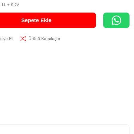
0 TL + KDV
Sepete Ekle
siye Et
Ürünü Karşılaştır