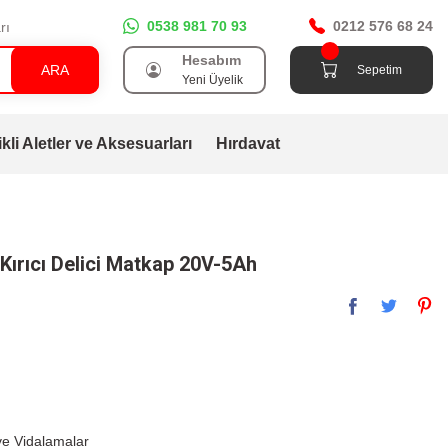
0538 981 70 93
0212 576 68 24
rı
Hesabım
ARA
Sepetim
Yeni Üyelik
ikli Aletler ve Aksesuarları
Hırdavat
ırıcı Delici Matkap 20V-5Ah
e Vidalamalar