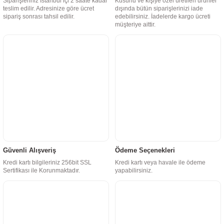
Siparişleriniz İstanbul içi 2 saate kadar
Kusurlu ve kişiye özel üretilen ürünler
teslim edilir. Adresinize göre ücret
dışında bütün siparişlerinizi iade
sipariş sonrası tahsil edilir.
edebilirsiniz. İadelerde kargo ücreti
müşteriye aittir.
Güvenli Alışveriş
Ödeme Seçenekleri
Kredi kartı bilgileriniz 256bit SSL
Kredi kartı veya havale ile ödeme
Sertifikası ile Korunmaktadır.
yapabilirsiniz.