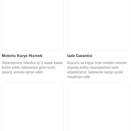
Motorlu Kurye Hizmeti
İade Garantisi
Siparişleriniz İstanbul içi 2 saate kadar
Kusurlu ve kişiye özel üretilen ürünler
teslim edilir. Adresinize göre ücret
dışında bütün siparişlerinizi iade
sipariş sonrası tahsil edilir.
edebilirsiniz. İadelerde kargo ücreti
müşteriye aittir.