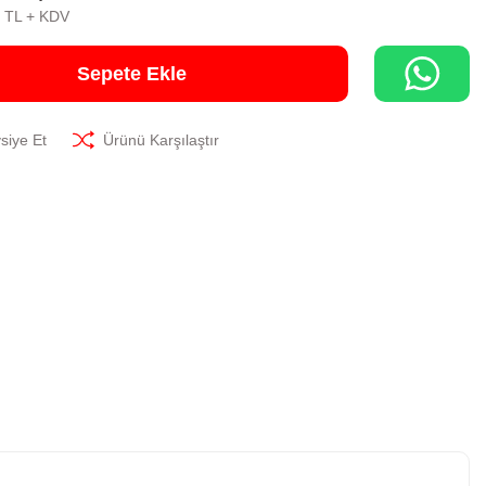
0 TL + KDV
Sepete Ekle
siye Et
Ürünü Karşılaştır