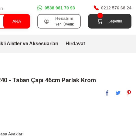
0538 981 70 93
0212 576 68 24
rı
Hesabım
ARA
Sepetim
Yeni Üyelik
ikli Aletler ve Aksesuarları
Hırdavat
240 - Taban Çapı 46cm Parlak Krom
Masa Ayakları