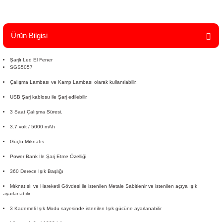
Ürün Bilgisi
Şarjlı Led El Fener
SGS5057
Çalışma Lambası ve Kamp Lambası olarak kullanılabilir.
USB Şarj kablosu ile Şarj edilebilir.
3 Saat Çalışma Süresi.
3.7 volt / 5000 mAh
Güçlü Mıknatıs
Power Bank İle Şarj Etme Özelliği
360 Derece Işık Başlığı
Mıknatıslı ve Hareketli Gövdesi ile istenilen Metale Sabitlenir ve istenilen açıya ışık
ayarlanabilir.
3 Kademeli Işık Modu sayesinde istenilen Işık gücüne ayarlanabilir