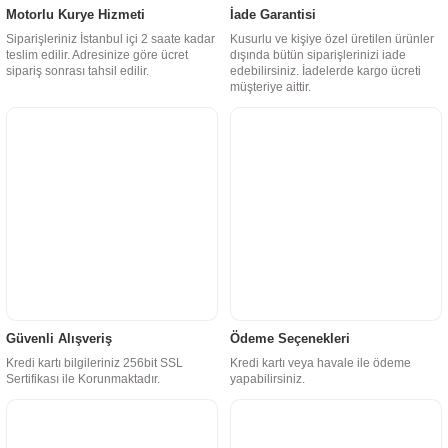
Motorlu Kurye Hizmeti
İade Garantisi
Siparişleriniz İstanbul içi 2 saate kadar
Kusurlu ve kişiye özel üretilen ürünler
teslim edilir. Adresinize göre ücret
dışında bütün siparişlerinizi iade
sipariş sonrası tahsil edilir.
edebilirsiniz. İadelerde kargo ücreti
müşteriye aittir.
Güvenli Alışveriş
Ödeme Seçenekleri
Kredi kartı bilgileriniz 256bit SSL
Kredi kartı veya havale ile ödeme
Sertifikası ile Korunmaktadır.
yapabilirsiniz.