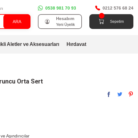
0538 981 70 93
0212 576 68 24
rı
Hesabım
ARA
Sepetim
Yeni Üyelik
ikli Aletler ve Aksesuarları
Hırdavat
runcu Orta Sert
ve Aşındırıcılar