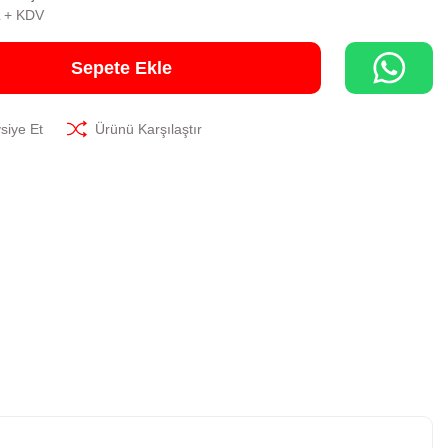
L + KDV
Sepete Ekle
siye Et
Ürünü Karşılaştır