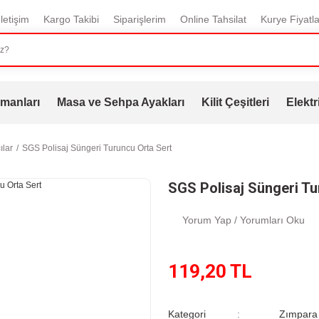
İletişim
Kargo Takibi
Siparişlerim
Online Tahsilat
Kurye Fiyatla
manları
Masa ve Sehpa Ayakları
Kilit Çeşitleri
Elektr
ılar
SGS Polisaj Süngeri Turuncu Orta Sert
SGS Polisaj Süngeri Tu
Yorum Yap / Yorumları Oku
119,20 TL
Kategori
Zımpara 