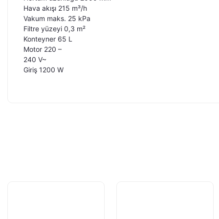
Hava akışı 215 m³/h
Vakum maks.
25 kPa
Filtre yüzeyi 0,3 m²
Konteyner 65 L
Motor 220 –
240 V~
Giriş 1200 W