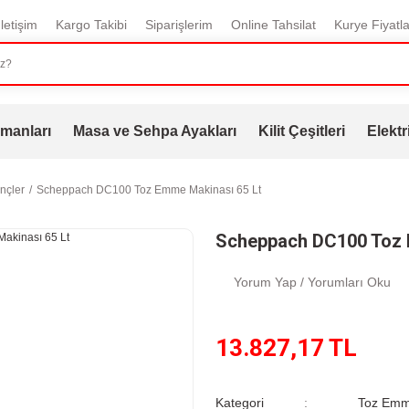
İletişim
Kargo Takibi
Siparişlerim
Online Tahsilat
Kurye Fiyatla
manları
Masa ve Sehpa Ayakları
Kilit Çeşitleri
Elektr
inçler
Scheppach DC100 Toz Emme Makinası 65 Lt
Scheppach DC100 Toz 
Yorum Yap / Yorumları Oku
13.827,17 TL
Kategori
Toz Emme 