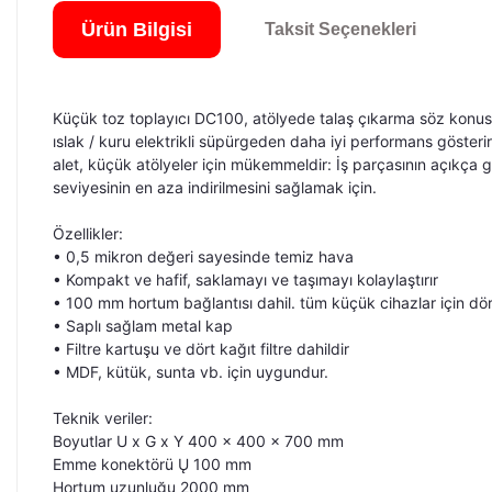
Ürün Bilgisi
Taksit Seçenekleri
Küçük toz toplayıcı DC100, atölyede talaş çıkarma söz konus
ıslak / kuru elektrikli süpürgeden daha iyi performans gösterir
alet, küçük atölyeler için mükemmeldir: İş parçasının açıkça 
seviyesinin en aza indirilmesini sağlamak için.
Özellikler:
• 0,5 mikron değeri sayesinde temiz hava
• Kompakt ve hafif, saklamayı ve taşımayı kolaylaştırır
• 100 mm hortum bağlantısı dahil.
tüm küçük cihazlar için dör
• Saplı sağlam metal kap
• Filtre kartuşu ve dört kağıt filtre dahildir
• MDF, kütük, sunta vb. için uygundur.
Teknik veriler:
Boyutlar U x G x Y 400 x 400 x 700 mm
Emme konektörü Ų 100 mm
Hortum uzunluğu 2000 mm