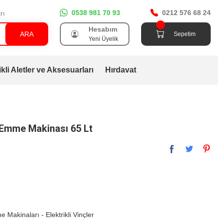
0538 981 70 93
0212 576 68 24
rı
Hesabım
ARA
Sepetim
Yeni Üyelik
ikli Aletler ve Aksesuarları
Hırdavat
Emme Makinası 65 Lt
Makinaları - Elektrikli Vinçler