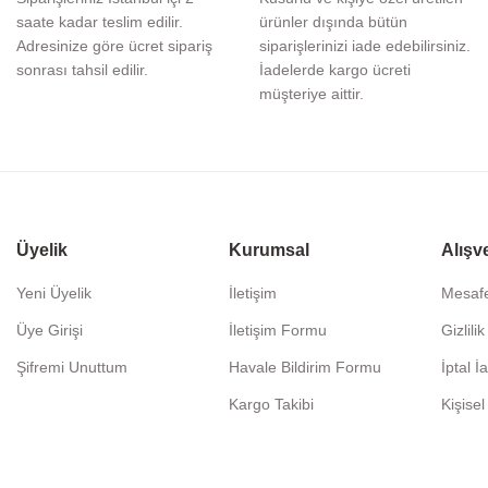
saate kadar teslim edilir.
ürünler dışında bütün
Adresinize göre ücret sipariş
siparişlerinizi iade edebilirsiniz.
sonrası tahsil edilir.
İadelerde kargo ücreti
müşteriye aittir.
Üyelik
Kurumsal
Alışv
Yeni Üyelik
İletişim
Mesafe
Üye Girişi
İletişim Formu
Gizlili
Şifremi Unuttum
Havale Bildirim Formu
İptal İ
Kargo Takibi
Kişisel