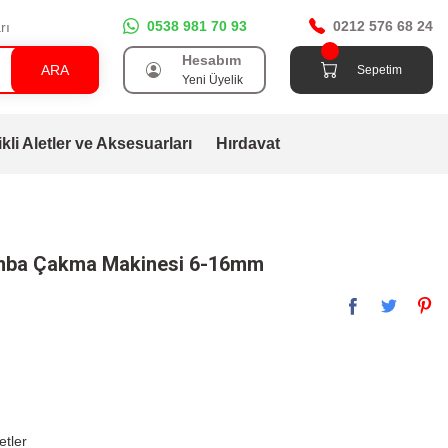
0538 981 70 93
0212 576 68 24
rı
Hesabım
ARA
Sepetim
Yeni Üyelik
ikli Aletler ve Aksesuarları
Hırdavat
ımba Çakma Makinesi 6-16mm
etler