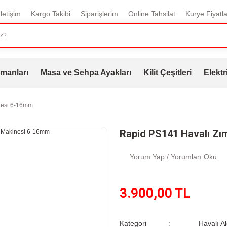
İletişim
Kargo Takibi
Siparişlerim
Online Tahsilat
Kurye Fiyatla
manları
Masa ve Sehpa Ayakları
Kilit Çeşitleri
Elektr
nesi 6-16mm
Rapid PS141 Havalı Z
Yorum Yap / Yorumları Oku
3.900,00 TL
Kategori
Havalı Al