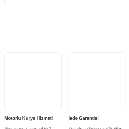
Motorlu Kurye Hizmeti
İade Garantisi
Siparişleriniz İstanbul içi 2
Kusurlu ve kişiye özel üretilen