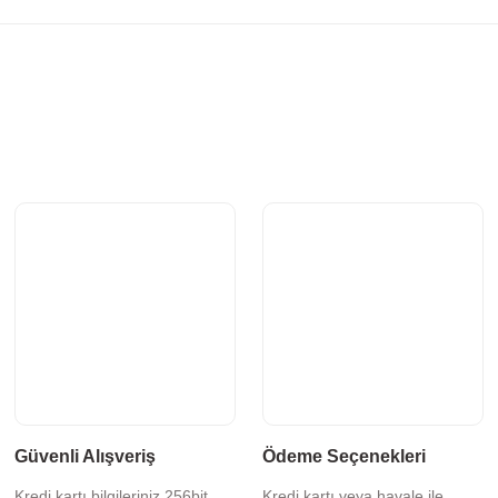
Güvenli Alışveriş
Ödeme Seçenekleri
Kredi kartı bilgileriniz 256bit
Kredi kartı veya havale ile