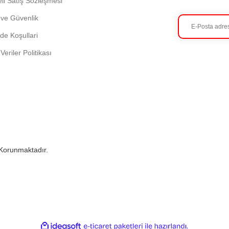
li Satış Sözleşmesi
k ve Güvenlik
ade Koşullari
 Veriler Politikası
e Korunmaktadır.
ile
ideasoft
e-