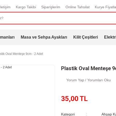
İletişim
Kargo Takibi
Siparişlerim
Online Tahsilat
Kurye Fiyatla
manları
Masa ve Sehpa Ayakları
Kilit Çeşitleri
Elektr
stik Oval Menteşe 9cm - 2 Adet
Plastik Oval Menteşe 9
Yorum Yap / Yorumları Oku
35,00 TL
Kategori
Ahşap K