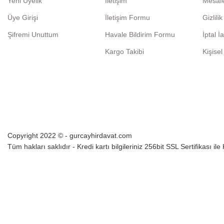
Yeni Üyelik
İletişim
Mesafe
Üye Girişi
İletişim Formu
Gizlili
Şifremi Unuttum
Havale Bildirim Formu
İptal İ
Kargo Takibi
Kişisel
Copyright 2022 © - gurcayhirdavat.com
Tüm hakları saklıdır - Kredi kartı bilgileriniz 256bit SSL Sertifikası il