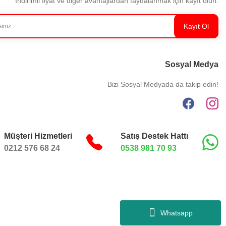
İndirimli fiyat ve diğer avantajlardan faydalanmak için kayıt olun.
Kayıt Ol
Sosyal Medya
Bizi Sosyal Medyada da takip edin!
Müşteri Hizmetleri
Satış Destek Hattı
0212 576 68 24
0538 981 70 93
Whatsapp