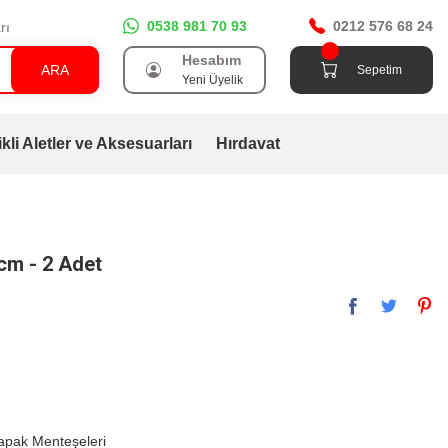
0538 981 70 93
0212 576 68 24
rı
Hesabım
ARA
Sepetim
Yeni Üyelik
ikli Aletler ve Aksesuarları
Hırdavat
cm - 2 Adet
apak Menteşeleri