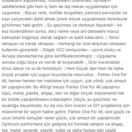
boşlukların kapatılması, mobilyaların onarılması, aynaların
sabitlenmesi gibi hem iç hem de dış mekan uygulamaları için
uygundur. ; Beyaz renk, mutfak tezgahları, pencere pervazları ve
kapı çerçeveleri dahil olmak üzere birçok uygulamada neredeyse
görünmez hale getirir. ; Su geçirmez ve darbeye dayanıklı – bir
kez kürlendikten sonra, derz neme veya ani darbelere maruz
kalmadan bağımsız olarak sağlam ve sabit kalacaktır. ; Yanıcı
olmayan ve toksik olmayan – herhangi bir özel ekipman olmadan
kullanımı güvenlidir. ; Düşük VOC emisyonları – çevre dostu ve
Avrupa standartlarına göre sertifikalandırılmıştır. ; Uygulama
sonrası çoğu boya ve vernik ile boyanabilir. ; Ürün kurumadan
önce sabun ve su ile temizleyin. ; Hem küçük işler hem de daha
büyük projeler için uygun boyutlarda mevcuttur. ; Pattex One For
All, hemen hemen her malzeme için uygun, çok yönlü, çok amaçlı
bir yapıştırıcıdır. Bu 460gr beyaz Pattex One For All yapıştırıcı
tüpü, metal, plastik, ahşap, deri ve diğer birçok malzemenin tek
bir ürünle yapıştırılmasını kolaylaştırır. Güçlü, su geçirmez ve
sıcaklığa dayanıklıdır, bu da onu tüm onarım ve DIY projeleriniz için
mükemmel bir seçim haline getirir. Pattex One For All, size güçlü ve
uzun ömürlü sonuçlar veren güçlü, çok amaçlı bir yapıştırıcıdır.
Optimum performans için gelişmiş bir formüle sahiptir ve ahşap,
taş, metal, seramik, plastik, tuğla ve daha fazlası gibi çeşitli