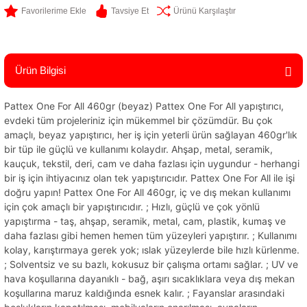
Tavsiye Et
Ürünü Karşılaştır
Ürün Bilgisi
Pattex One For All 460gr (beyaz) Pattex One For All yapıştırıcı,
evdeki tüm projeleriniz için mükemmel bir çözümdür. Bu çok
amaçlı, beyaz yapıştırıcı, her iş için yeterli ürün sağlayan 460gr'lık
bir tüp ile güçlü ve kullanımı kolaydır. Ahşap, metal, seramik,
kauçuk, tekstil, deri, cam ve daha fazlası için uygundur - herhangi
bir iş için ihtiyacınız olan tek yapıştırıcıdır. Pattex One For All ile işi
doğru yapın! Pattex One For All 460gr, iç ve dış mekan kullanımı
için çok amaçlı bir yapıştırıcıdır. ; Hızlı, güçlü ve çok yönlü
yapıştırma - taş, ahşap, seramik, metal, cam, plastik, kumaş ve
daha fazlası gibi hemen hemen tüm yüzeyleri yapıştırır. ; Kullanımı
kolay, karıştırmaya gerek yok; ıslak yüzeylerde bile hızlı kürlenme.
; Solventsiz ve su bazlı, kokusuz bir çalışma ortamı sağlar. ; UV ve
hava koşullarına dayanıklı - bağ, aşırı sıcaklıklara veya dış mekan
koşullarına maruz kaldığında esnek kalır. ; Fayanslar arasındaki