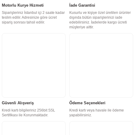
Motorlu Kurye Hizmeti
İade Garantisi
Siparişleriniz İstanbul içi 2 saate kadar
Kusurlu ve kişiye özel üretilen ürünler
teslim edilir. Adresinize göre ücret
dışında bütün siparişlerinizi iade
sipariş sonrası tahsil edilir.
edebilirsiniz. İadelerde kargo ücreti
müşteriye aittir.
Güvenli Alışveriş
Ödeme Seçenekleri
Kredi kartı bilgileriniz 256bit SSL
Kredi kartı veya havale ile ödeme
Sertifikası ile Korunmaktadır.
yapabilirsiniz.