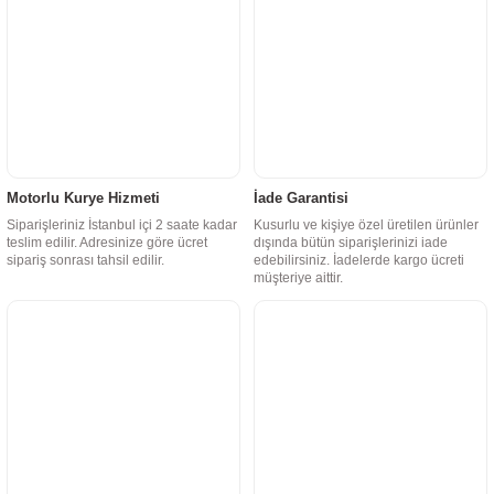
Motorlu Kurye Hizmeti
İade Garantisi
Siparişleriniz İstanbul içi 2 saate kadar
Kusurlu ve kişiye özel üretilen ürünler
teslim edilir. Adresinize göre ücret
dışında bütün siparişlerinizi iade
sipariş sonrası tahsil edilir.
edebilirsiniz. İadelerde kargo ücreti
müşteriye aittir.