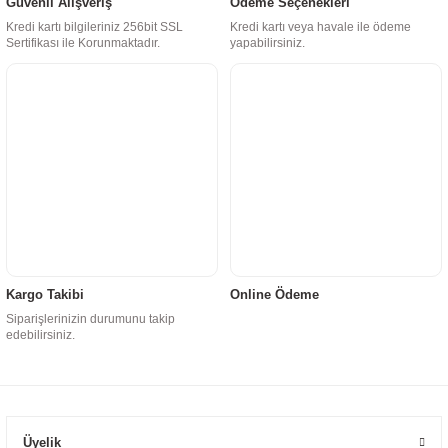
Güvenli Alışveriş
Ödeme Seçenekleri
Kredi kartı bilgileriniz 256bit SSL
Kredi kartı veya havale ile ödeme
Sertifikası ile Korunmaktadır.
yapabilirsiniz.
Kargo Takibi
Online Ödeme
Siparişlerinizin durumunu takip
edebilirsiniz.
Üyelik