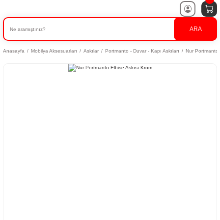
ARA
Anasayfa
Mobilya Aksesuarları
Askılar
Portmanto - Duvar - Kapı Askıları
Nur Portmanto 