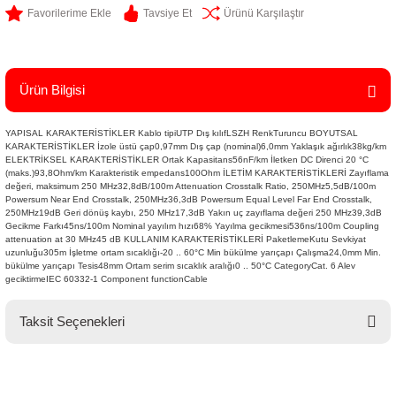
Tavsiye Et
Ürünü Karşılaştır
Ürün Bilgisi
YAPISAL KARAKTERİSTİKLER Kablo tipiUTP Dış kılıfLSZH RenkTuruncu BOYUTSAL
KARAKTERİSTİKLER İzole üstü çap0,97mm Dış çap (nominal)6,0mm Yaklaşık ağırlık38kg/km
ELEKTRİKSEL KARAKTERİSTİKLER Ortak Kapasitans56nF/km İletken DC Direnci 20 °C
(maks.)93,8Ohm/km Karakteristik empedans100Ohm İLETİM KARAKTERİSTİKLERİ Zayıflama
değeri, maksimum 250 MHz32,8dB/100m Attenuation Crosstalk Ratio, 250MHz5,5dB/100m
Powersum Near End Crosstalk, 250MHz36,3dB Powersum Equal Level Far End Crosstalk,
250MHz19dB Geri dönüş kaybı, 250 MHz17,3dB Yakın uç zayıflama değeri 250 MHz39,3dB
Gecikme Farkı45ns/100m Nominal yayılım hızı68% Yayılma gecikmesi536ns/100m Coupling
attenuation at 30 MHz45 dB KULLANIM KARAKTERİSTİKLERİ PaketlemeKutu Sevkiyat
uzunluğu305m İşletme ortam sıcaklığı-20 .. 60°C Min bükülme yarıçapı Çalışma24,0mm Min.
bükülme yarıçapı Tesis48mm Ortam serim sıcaklık aralığı0 .. 50°C CategoryCat. 6 Alev
geciktirmeIEC 60332-1 Component functionCable
Taksit Seçenekleri