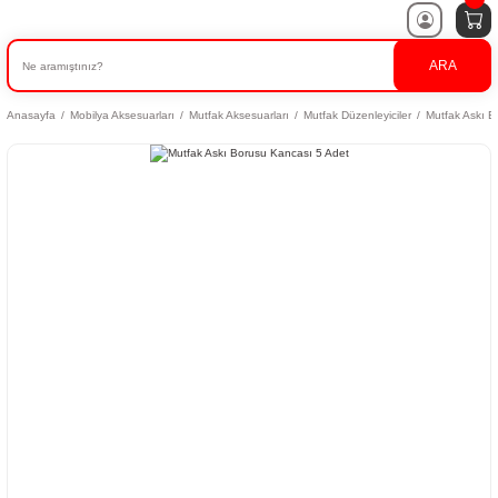
ARA
Anasayfa
Mobilya Aksesuarları
Mutfak Aksesuarları
Mutfak Düzenleyiciler
Mutfak Askı B