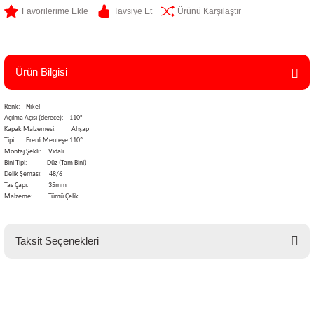
Tavsiye Et
Ürünü Karşılaştır
Ürün Bilgisi
Renk:
Nikel
Açılma Açısı (derece):
110°
Kapak Malzemesi:
Ahşap
Tipi:
Frenli Menteşe 110º
Montaj Şekli:
Vidalı
Bini Tipi:
Düz (Tam Bini)
Delik Şeması:
48/6
Tas Çapı:
35mm
Malzeme:
Tümü Çelik
Taksit Seçenekleri