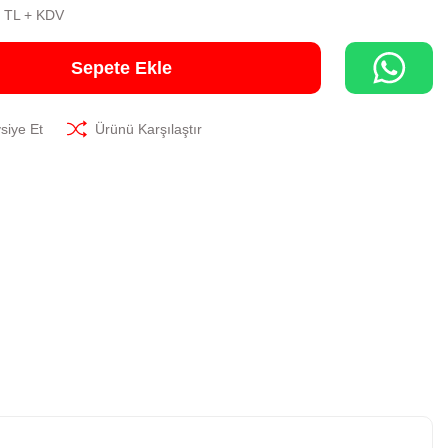
0 TL + KDV
Sepete Ekle
siye Et
Ürünü Karşılaştır