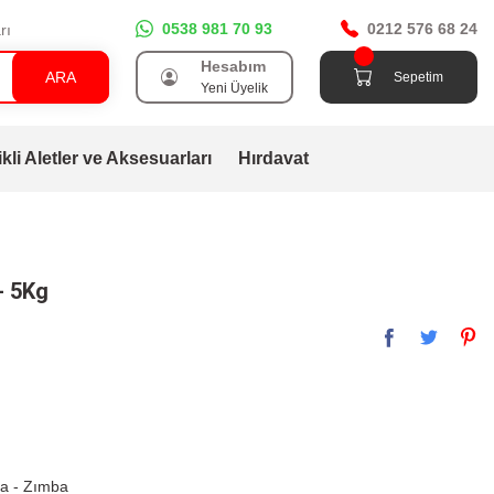
0538 981 70 93
0212 576 68 24
rı
Hesabım
ARA
Sepetim
Yeni Üyelik
ikli Aletler ve Aksesuarları
Hırdavat
- 5Kg
da - Zımba