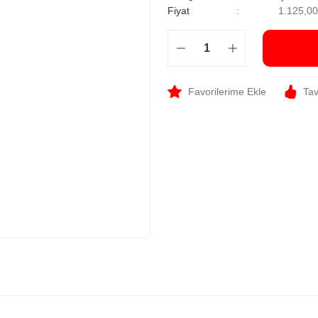
Fiyat
1.125,0
Tav