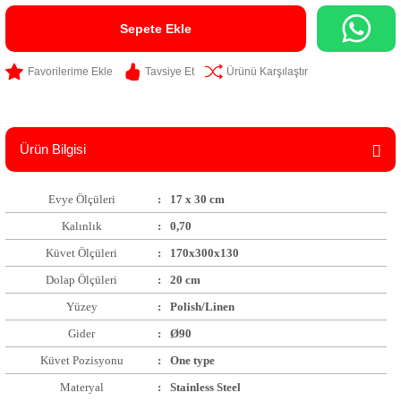
Sepete Ekle
Tavsiye Et
Ürünü Karşılaştır
Ürün Bilgisi
Evye Ölçüleri
:
17 x 30 cm
Kalınlık
:
0,70
Küvet Ölçüleri
:
170x300x130
Dolap Ölçüleri
:
20 cm
Yüzey
:
Polish/Linen
Gider
:
Ø90
Küvet Pozisyonu
:
One type
Materyal
:
Stainless Steel