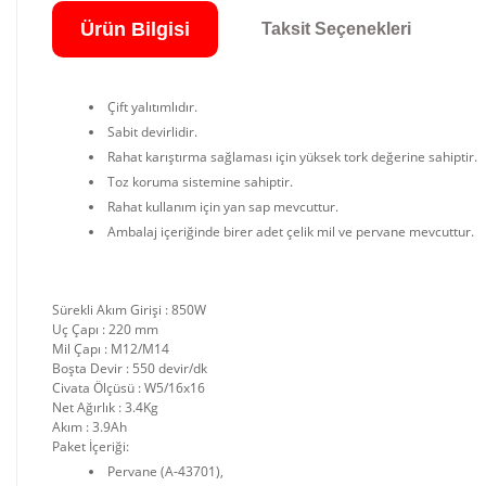
Ürün Bilgisi
Taksit Seçenekleri
Çift yalıtımlıdır.
Sabit devirlidir.
Rahat karıştırma sağlaması için yüksek tork değerine sahiptir.
Toz koruma sistemine sahiptir.
Rahat kullanım için yan sap mevcuttur.
Ambalaj içeriğinde birer adet çelik mil ve pervane mevcuttur.
Sürekli Akım Girişi : 850W
Uç Çapı : 220 mm
Mil Çapı : M12/M14
Boşta Devir : 550 devir/dk
Civata Ölçüsü : W5/16x16
Net Ağırlık : 3.4Kg
Akım : 3.9Ah
Paket İçeriği:
Pervane (A-43701),