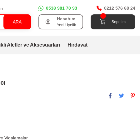
0538 981 70 93
0212 576 68 24
rı
Hesabım
ARA
Sepetim
Yeni Üyelik
ikli Aletler ve Aksesuarları
Hırdavat
cı
e Vidalamalar