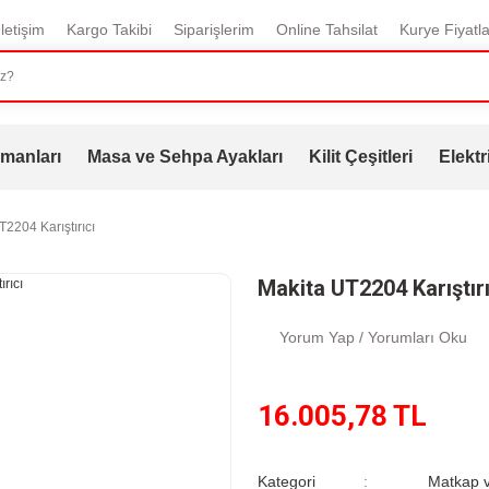
İletişim
Kargo Takibi
Siparişlerim
Online Tahsilat
Kurye Fiyatla
manları
Masa ve Sehpa Ayakları
Kilit Çeşitleri
Elektr
2204 Karıştırıcı
Makita UT2204 Karıştırı
Yorum Yap / Yorumları Oku
16.005,78 TL
Kategori
Matkap v