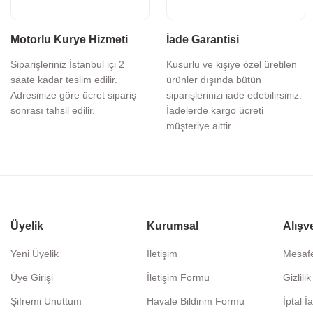
Motorlu Kurye Hizmeti
İade Garantisi
Siparişleriniz İstanbul içi 2
Kusurlu ve kişiye özel üretilen
saate kadar teslim edilir.
ürünler dışında bütün
Adresinize göre ücret sipariş
siparişlerinizi iade edebilirsiniz.
sonrası tahsil edilir.
İadelerde kargo ücreti
müşteriye aittir.
Üyelik
Kurumsal
Alışv
Yeni Üyelik
İletişim
Mesafe
Üye Girişi
İletişim Formu
Gizlili
Şifremi Unuttum
Havale Bildirim Formu
İptal İ