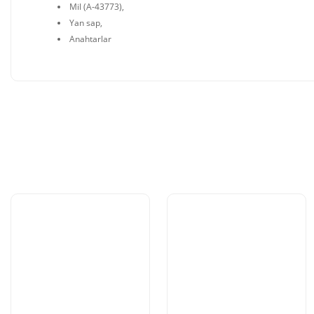
Mil (A-43773),
Yan sap,
Anahtarlar