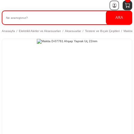
ARA
Anasayfa
Elektrikli Aletler ve Aksesuarları
Aksesuarlar
Testere ve Bıçak Çeşitleri
Makita