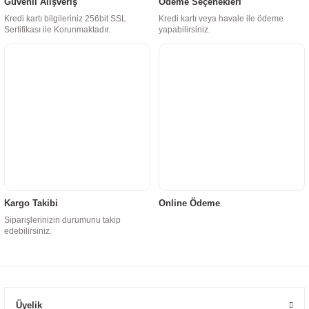
Güvenli Alışveriş
Ödeme Seçenekleri
Kredi kartı bilgileriniz 256bit SSL
Kredi kartı veya havale ile ödeme
Sertifikası ile Korunmaktadır.
yapabilirsiniz.
Kargo Takibi
Online Ödeme
Siparişlerinizin durumunu takip
edebilirsiniz.
Üyelik