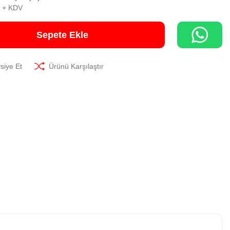
L + KDV
Sepete Ekle
siye Et
Ürünü Karşılaştır