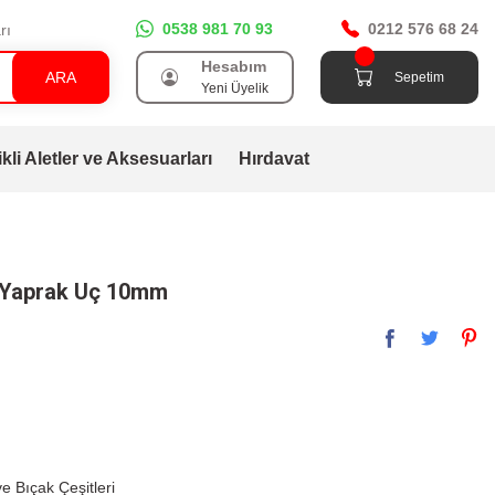
0538 981 70 93
0212 576 68 24
rı
Hesabım
ARA
Sepetim
Yeni Üyelik
ikli Aletler ve Aksesuarları
Hırdavat
 Yaprak Uç 10mm
e Bıçak Çeşitleri