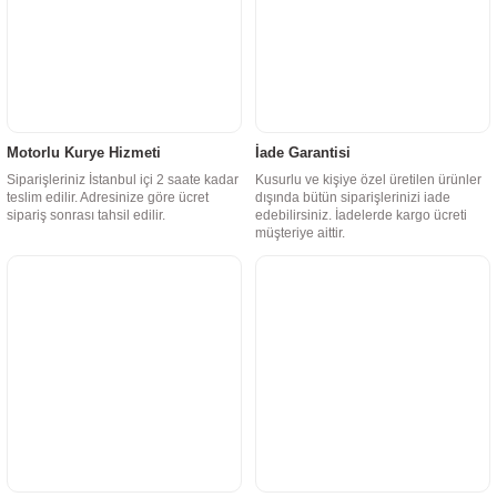
Motorlu Kurye Hizmeti
İade Garantisi
Siparişleriniz İstanbul içi 2 saate kadar
Kusurlu ve kişiye özel üretilen ürünler
teslim edilir. Adresinize göre ücret
dışında bütün siparişlerinizi iade
sipariş sonrası tahsil edilir.
edebilirsiniz. İadelerde kargo ücreti
müşteriye aittir.