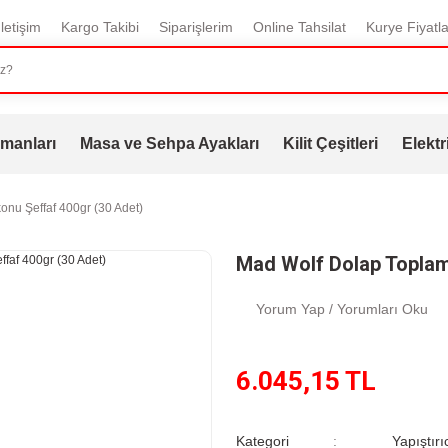
İletişim
Kargo Takibi
Siparişlerim
Online Tahsilat
Kurye Fiyatla
manları
Masa ve Sehpa Ayakları
Kilit Çeşitleri
Elektr
onu Şeffaf 400gr (30 Adet)
Mad Wolf Dolap Toplama
Yorum Yap / Yorumları Oku
6.045,15 TL
Kategori
Yapıştırı