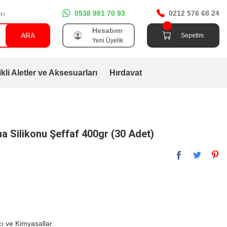
0538 981 70 93
0212 576 68 24
rı
Hesabım
ARA
Sepetim
Yeni Üyelik
ikli Aletler ve Aksesuarları
Hırdavat
 Silikonu Şeffaf 400gr (30 Adet)
cı ve Kimyasallar