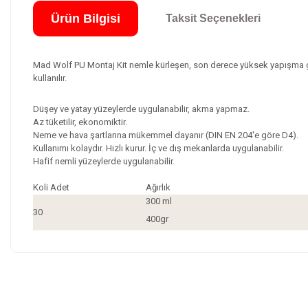
Ürün Bilgisi
Taksit Seçenekleri
Mad Wolf PU Montaj Kit nemle kürleşen, son derece yüksek yapışma güc
kullanılır.
Düşey ve yatay yüzeylerde uygulanabilir, akma yapmaz.
Az tüketilir, ekonomiktir.
Neme ve hava şartlarına mükemmel dayanır (DIN EN 204'e göre D4).
Kullanımı kolaydır. Hızlı kurur. İç ve dış mekanlarda uygulanabilir.
Hafif nemli yüzeylerde uygulanabilir.
Koli Adet
Ağırlık
300 ml
30
400gr