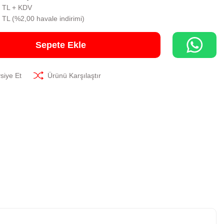
3 TL + KDV
 TL (%2,00 havale indirimi)
Sepete Ekle
siye Et
Ürünü Karşılaştır