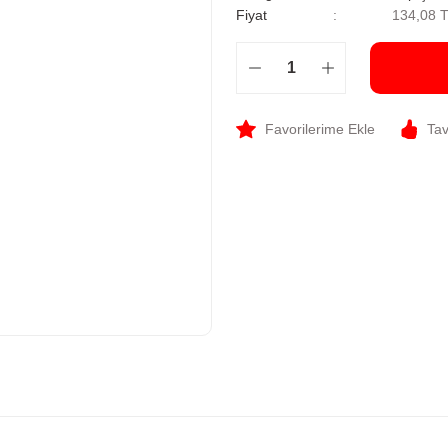
Fiyat
134,08 
Tav