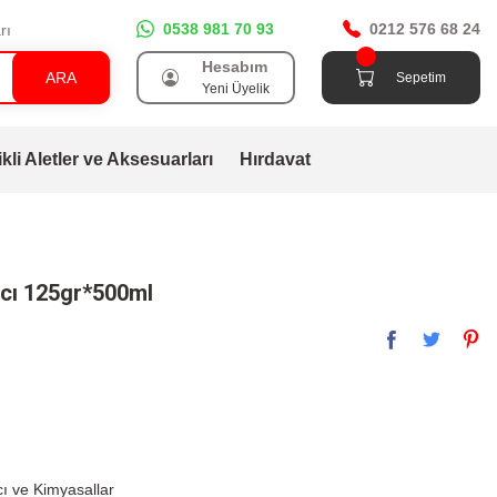
0538 981 70 93
0212 576 68 24
rı
Hesabım
ARA
Sepetim
Yeni Üyelik
ikli Aletler ve Aksesuarları
Hırdavat
ıcı 125gr*500ml
cı ve Kimyasallar