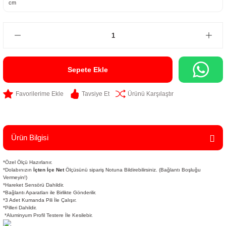
Sepete Ekle
Tavsiye Et
Ürünü Karşılaştır
Ürün Bilgisi
*Özel Ölçü Hazırlanır.
*Dolabınızın
İçten İçe Net
Ölçüsünü sipariş Notuna Bildirebilirsiniz. (Bağlantı Boşluğu
Vermeyin!)
*Hareket Sensörü Dahildir.
*Bağlantı Aparatları ile Birlikte Gönderilir.
*3 Adet Kumanda Pili İle Çalışır.
*Pilleri Dahildir.
*Aluminyum Profil Testere İle Kesilebir.