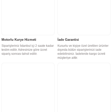
Motorlu Kurye Hizmeti
İade Garantisi
Gömme Led Aydınlatma Ana Profil 30cm
Siparişleriniz İstanbul içi 2 saate kadar
Kusurlu ve kişiye özel üretilen ürünler
teslim edilir. Adresinize göre ücret
dışında bütün siparişlerinizi iade
sipariş sonrası tahsil edilir.
edebilirsiniz. İadelerde kargo ücreti
müşteriye aittir.
210,00 TL