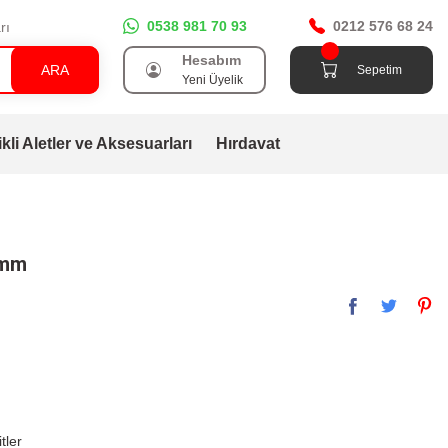
0538 981 70 93
0212 576 68 24
rı
Hesabım
ARA
Sepetim
Yeni Üyelik
ikli Aletler ve Aksesuarları
Hırdavat
0mm
tler