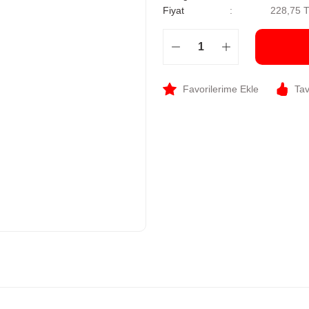
Fiyat
228,75 
Tav