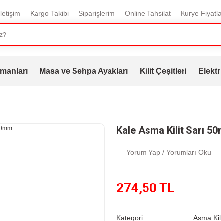
İletişim
Kargo Takibi
Siparişlerim
Online Tahsilat
Kurye Fiyatla
manları
Masa ve Sehpa Ayakları
Kilit Çeşitleri
Elektr
Kale Asma Kilit Sarı 5
Yorum Yap / Yorumları Oku
274,50 TL
Kategori
Asma Kili