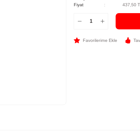
Fiyat
437,50 
Tav