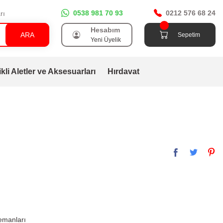
0538 981 70 93
0212 576 68 24
rı
Hesabım
ARA
Sepetim
Yeni Üyelik
ikli Aletler ve Aksesuarları
Hırdavat
m
emanları