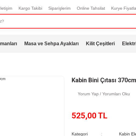
İletişim
Kargo Takibi
Siparişlerim
Online Tahsilat
Kurye Fiyatla
manları
Masa ve Sehpa Ayakları
Kilit Çeşitleri
Elektr
Kabin Bini Çıtası 370c
Yorum Yap / Yorumları Oku
525,00 TL
Kategori
Kabin El