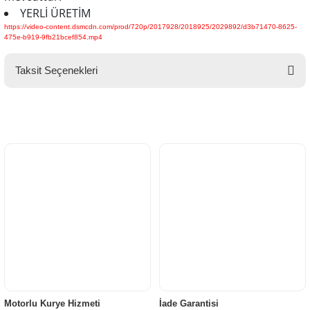
YERLİ ÜRETİM
https://video-content.dsmcdn.com/prod/720p/2017928/2018925/2029892/d3b71470-8625-
475e-b919-9fb21bcef854.mp4
Taksit Seçenekleri
Motorlu Kurye Hizmeti
İade Garantisi