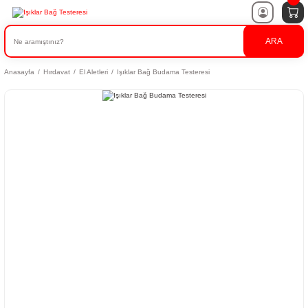
ARA
Anasayfa
Hırdavat
El Aletleri
Işıklar Bağ Budama Testeresi