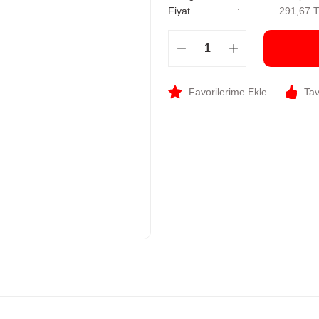
Fiyat
291,67 
Tav