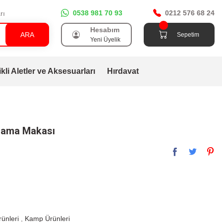
0538 981 70 93
0212 576 68 24
rı
Hesabım
ARA
Sepetim
Yeni Üyelik
ikli Aletler ve Aksesuarları
Hırdavat
udama Makası
ünleri
,
Kamp Ürünleri