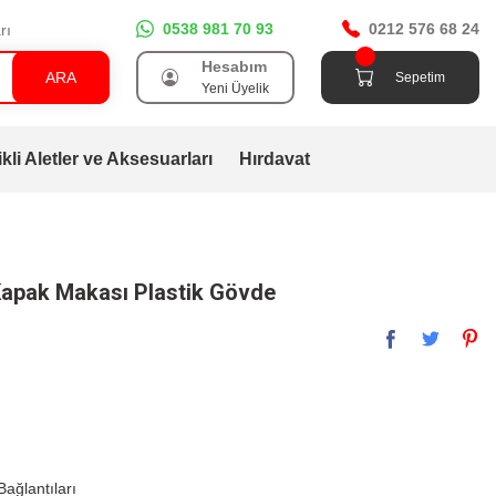
0538 981 70 93
0212 576 68 24
rı
Hesabım
ARA
Sepetim
Yeni Üyelik
ikli Aletler ve Aksesuarları
Hırdavat
Kapak Makası Plastik Gövde
ağlantıları