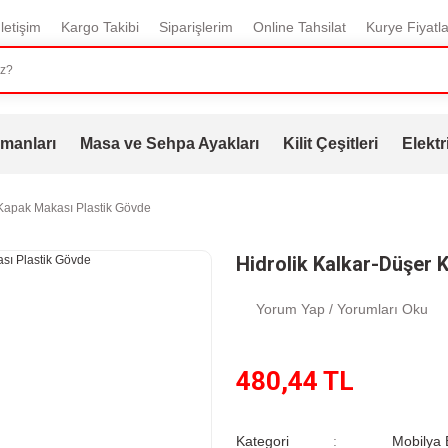
İletişim
Kargo Takibi
Siparişlerim
Online Tahsilat
Kurye Fiyatla
manları
Masa ve Sehpa Ayakları
Kilit Çeşitleri
Elektr
 Kapak Makası Plastik Gövde
Hidrolik Kalkar-Düşer 
Yorum Yap / Yorumları Oku
480,44 TL
Kategori
Mobilya B