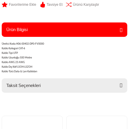
Tavsiye Et
Ürünü Karşılaştır
Ürün Bilgisi
Üretici Kodu H06-00402-DP0-FV0000
Kablo Kategori CAT-6
Kablo Tipi UTP
Kablo Uzunluğu 500 Metre
Kablo AWG 23 AWG
Kablo Dış Kılıf LSOH-LSZOH
Kablo Türü Data & Lan Kabloları
Taksit Seçenekleri