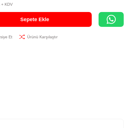
L + KDV
Sepete Ekle
siye Et
Ürünü Karşılaştır