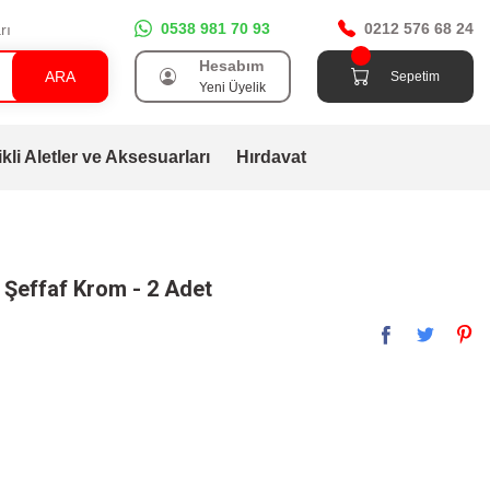
0538 981 70 93
0212 576 68 24
rı
Hesabım
ARA
Sepetim
Yeni Üyelik
ikli Aletler ve Aksesuarları
Hırdavat
 Şeffaf Krom - 2 Adet