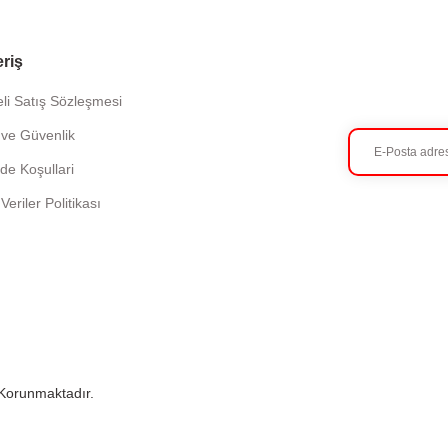
eriş
li Satış Sözleşmesi
k ve Güvenlik
ade Koşullari
 Veriler Politikası
e Korunmaktadır.