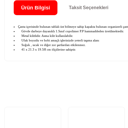
Ürün Bilgisi
Taksit Seçenekleri
Çanta içerisinde bulunan tablalı üst bölmeye sahip kapakta bulunan organizerli çan
Gövde darbeye dayanıklı 1.Sınıf copolimer P.P hammaddeden üretilmektedir.
Metal kilitlidir. Asma kilit kullanılabilir.
Ufak boyutlu ve hobi amaçlı işlerinizde yeterli taşıma alanı
Soğuk , sıcak ve diğer zor şartlardan etkilenmez.
41 x 21.3 x 19.5H cm ölçülerine sahiptir.