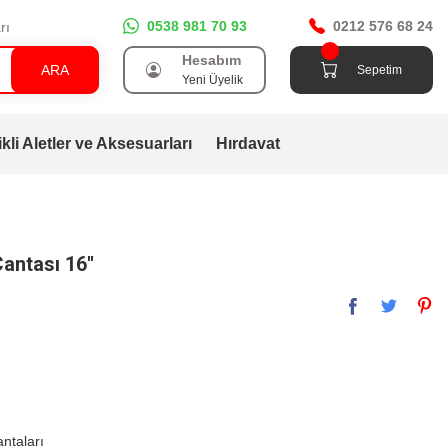
0538 981 70 93
0212 576 68 24
rı
Hesabım
ARA
Sepetim
Yeni Üyelik
ikli Aletler ve Aksesuarları
Hırdavat
Çantası 16''
ntaları