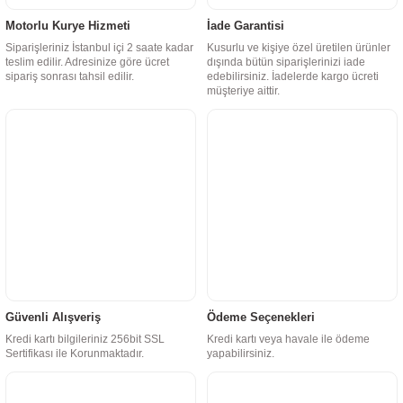
Motorlu Kurye Hizmeti
İade Garantisi
Siparişleriniz İstanbul içi 2 saate kadar
Kusurlu ve kişiye özel üretilen ürünler
teslim edilir. Adresinize göre ücret
dışında bütün siparişlerinizi iade
sipariş sonrası tahsil edilir.
edebilirsiniz. İadelerde kargo ücreti
müşteriye aittir.
Güvenli Alışveriş
Ödeme Seçenekleri
Kredi kartı bilgileriniz 256bit SSL
Kredi kartı veya havale ile ödeme
Sertifikası ile Korunmaktadır.
yapabilirsiniz.