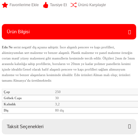
Tavsiye Et
Ürünü Karşılaştır
Ürün Bilgisi
Edn Ne
serisi negatif diş açısına sahiptir. İnce alışımlı pencere ve kapı profilleri,
alüminyumdan sert malzeme ve benzer alaşımlı. Plastik malzeme ve panel malzeme örneğin
corian masif yüzey malzemesi gibi mamullerin kesiminde tercih edilir. Ölçüleri 2mm ile 5mm
arasında kalınlığa sahip profillerin, boruların ve 20mm ye kadar polimer panellerin kesimi
içinde idealdir.Genel olarak hafif alaşımlı pencere ve kapı profilleri sağlam alimunyum
malzeme ve benzer alaşımların kesiminde idealdir. Edn ürünleri Alman malı olup; ürünleri
tamamı Almanya’da üretilmektedir.
Çap
250
Göbek Capı
30
Kalınlık
3,2
Diş
80 diş
Taksit Seçenekleri