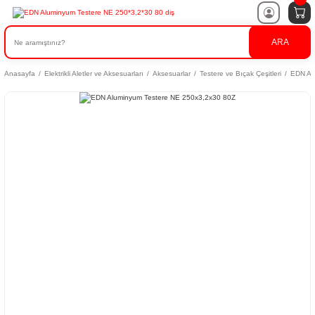
ARA
Anasayfa
Elektrikli Aletler ve Aksesuarları
Aksesuarlar
Testere ve Bıçak Çeşitleri
EDN Al