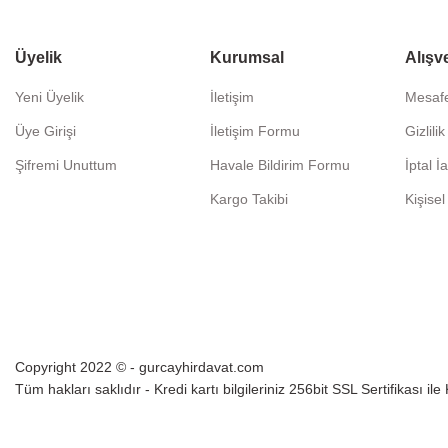
Üyelik
Kurumsal
Alışv
Yeni Üyelik
İletişim
Mesafe
Üye Girişi
İletişim Formu
Gizlili
Şifremi Unuttum
Havale Bildirim Formu
İptal İ
Kargo Takibi
Kişisel
Copyright 2022 © - gurcayhirdavat.com
Tüm hakları saklıdır - Kredi kartı bilgileriniz 256bit SSL Sertifikası il