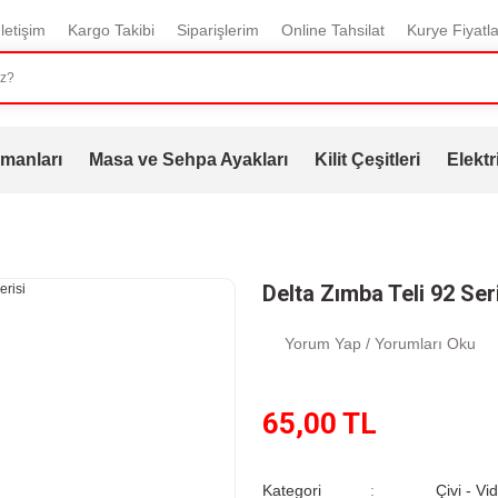
İletişim
Kargo Takibi
Siparişlerim
Online Tahsilat
Kurye Fiyatla
manları
Masa ve Sehpa Ayakları
Kilit Çeşitleri
Elektr
Delta Zımba Teli 92 Ser
Yorum Yap / Yorumları Oku
65,00 TL
Kategori
Çivi - Vi