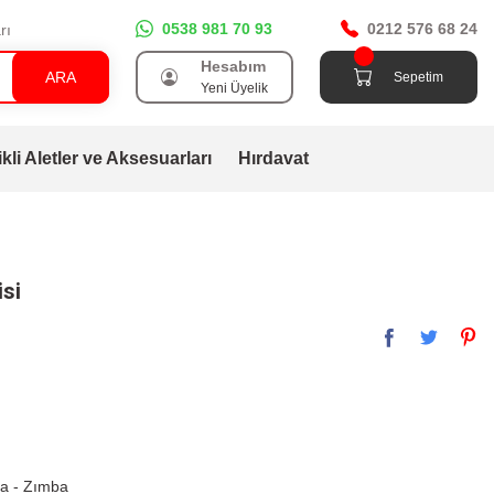
0538 981 70 93
0212 576 68 24
rı
Hesabım
ARA
Sepetim
Yeni Üyelik
ikli Aletler ve Aksesuarları
Hırdavat
isi
da - Zımba