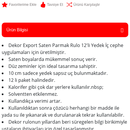
Tavsiye Et
Ürünü Karşılaştır
Ürün Bilgisi
Dekor Export Saten Parmak Rulo 12'li Yedek İç cephe
uygulamaları için üretilmiştir.
Saten boyalarda mükemmel sonuç verir.
Düz zeminler için ideal tasarıma sahiptir.
10 cm sadece yedek sapsız uç bulunmaktadır.
12 li paket halindedir.
Kalorifer gibi çok dar yerlere kullanılır.nbsp;
Solventten etkilenmez.
Kullandıkça verimi artar.
Kullanıldıktan sonra çözücü herhangi bir madde ile
yada su ile yıkanarak ve durulanarak tekrar kullanılabilir.
Dekor rulonun yıllardan beri süregelen bilgi birikimiyle
ustaların ihtiyaçları için özel tasarlanmıştır.