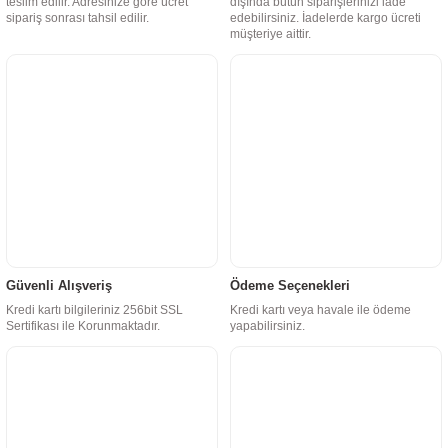
teslim edilir. Adresinize göre ücret
dışında bütün siparişlerinizi iade
sipariş sonrası tahsil edilir.
edebilirsiniz. İadelerde kargo ücreti
müşteriye aittir.
Güvenli Alışveriş
Ödeme Seçenekleri
Kredi kartı bilgileriniz 256bit SSL
Kredi kartı veya havale ile ödeme
Sertifikası ile Korunmaktadır.
yapabilirsiniz.