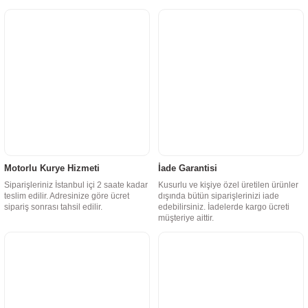
Motorlu Kurye Hizmeti
İade Garantisi
Siparişleriniz İstanbul içi 2 saate kadar
Kusurlu ve kişiye özel üretilen ürünler
teslim edilir. Adresinize göre ücret
dışında bütün siparişlerinizi iade
sipariş sonrası tahsil edilir.
edebilirsiniz. İadelerde kargo ücreti
müşteriye aittir.